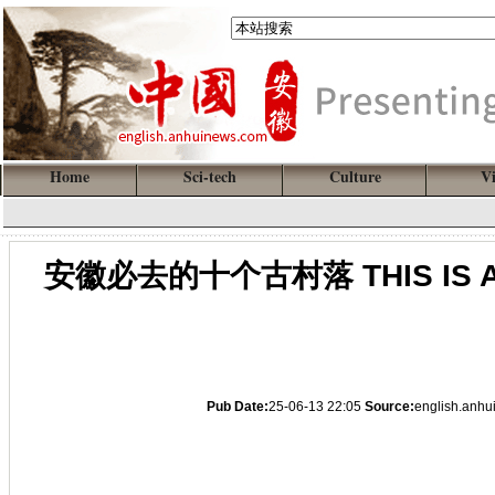
Home
Sci-tech
Culture
V
安徽必去的十个古村落 THIS IS ANHUI:
Pub Date:
25-06-13 22:05
Source:
english.anh